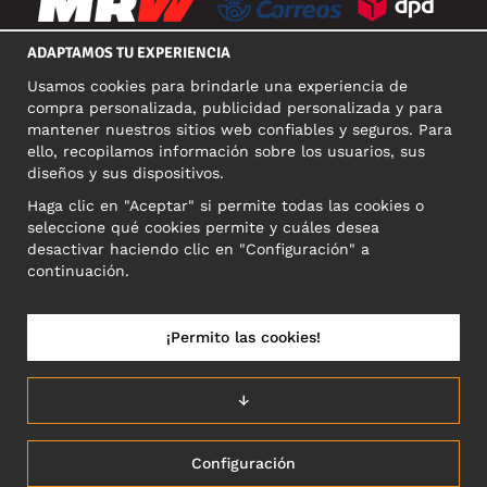
ADAPTAMOS TU EXPERIENCIA
Usamos cookies para brindarle una experiencia de
REDES SOCIALES
compra personalizada, publicidad personalizada y para
mantener nuestros sitios web confiables y seguros. Para
ello, recopilamos información sobre los usuarios, sus
diseños y sus dispositivos.
DIRECCIÓN COMERCIAL
Haga clic en "Aceptar" si permite todas las cookies o
Motley Denim Europe OÜ
seleccione qué cookies permite y cuáles desea
Narva mnt 5, EE-10117 Tallinn
desactivar haciendo clic en "Configuración" a
Reg: 12356245
continuación.
NB! Nevracajte výrobky na túto adresu!
¡Permito las cookies!
ESPAÑA/ESPAÑOL
↓
Configuración