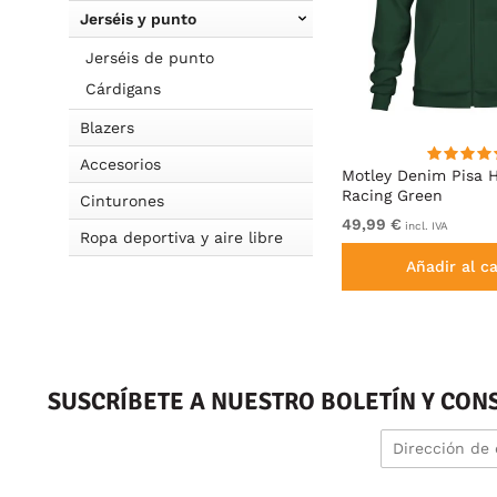
Jerséis y punto
Jerséis de punto
Cárdigans
Blazers
Accesorios
eta
Motley Denim Milan Camiseta
Motley Denim Pisa 
Antracita
Racing Green
Cinturones
De 19,99 €
49,99 €
incl. IVA
incl. IVA
Ropa deportiva y aire libre
Añadir al carrito
Añadir al ca
SUSCRÍBETE A NUESTRO BOLETÍN Y CON