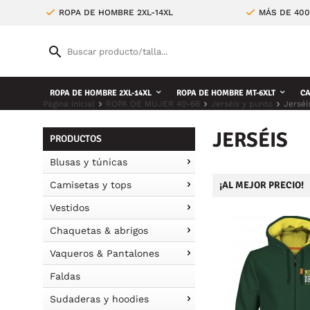
ROPA DE HOMBRE 2XL-14XL
MÁS DE 400
ROPA DE HOMBRE 2XL-14XL
ROPA DE HOMBRE MT-6XLT
CA
Página inicial
ROPA DE MUJER 40-66
Jerséis y punto
Jerséi
JERSÉIS
PRODUCTOS
Blusas y túnicas
Camisetas y tops
¡AL MEJOR PRECIO!
Vestidos
Chaquetas & abrigos
Vaqueros & Pantalones
Faldas
Sudaderas y hoodies