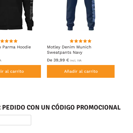
m Parma Hoodie
Motley Denim Munich
Motle
Sweatpants Navy
Royal
De 39,99 €
De 49
VA
incl. IVA
ir al carrito
Añadir al carrito
ER PEDIDO CON UN CÓDIGO PROMOCIONAL