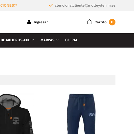
ICIONES)*
atencionalcliente@motleydenim.es
0
Ingresar
Carrito
 DE MUJER XS-XXL
MARCAS
OFERTA