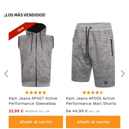
¡LOS MÁS VENDIDOS!
- 54%
Kam Jeans AP007 Active
Kam Jeans AP005 Active
D5
er
Performance Sleeveless
Performance Marl Shorts
Li
Hoody Grey
Grey
Ne
22,99 €
De 44,99 €
29
49,99 €
incl. IVA
incl. IVA
Añadir al carrito
Añadir al carrito