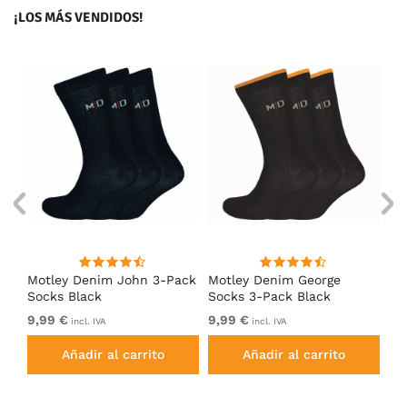
¡LOS MÁS VENDIDOS!
Motley Denim John 3-Pack
Motley Denim George
Mo
Socks Black
Socks 3-Pack Black
So
9,99 €
9,99 €
9,
incl. IVA
incl. IVA
Añadir al carrito
Añadir al carrito