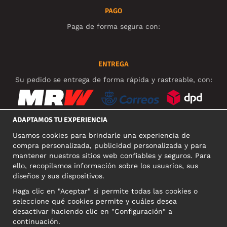
PAGO
Paga de forma segura con:
ENTREGA
Su pedido se entrega de forma rápida y rastreable, con:
ADAPTAMOS TU EXPERIENCIA
Usamos cookies para brindarle una experiencia de
REDES SOCIALES
compra personalizada, publicidad personalizada y para
mantener nuestros sitios web confiables y seguros. Para
ello, recopilamos información sobre los usuarios, sus
diseños y sus dispositivos.
DIRECCIÓN COMERCIAL
Haga clic en "Aceptar" si permite todas las cookies o
Motley Denim Europe OÜ
seleccione qué cookies permite y cuáles desea
Narva mnt 5, EE-10117 Tallinn
desactivar haciendo clic en "Configuración" a
Reg: 12356245
continuación.