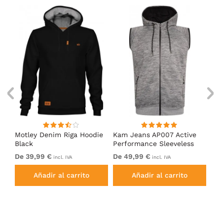
ed
Motley Denim Riga Hoodie
Kam Jeans AP007 Active
Mo
Black
Performance Sleeveless
Ho
Hoody Grey
De 39,99 €
De 49,99 €
De
incl. IVA
incl. IVA
Añadir al carrito
Añadir al carrito