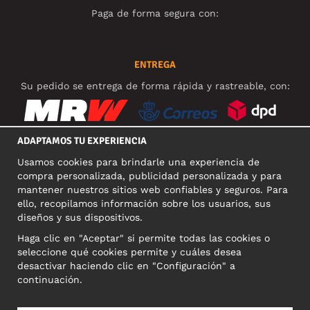
Paga de forma segura con:
ENTREGA
Su pedido se entrega de forma rápida y rastreable, con:
ADAPTAMOS TU EXPERIENCIA
Usamos cookies para brindarle una experiencia de
REDES SOCIALES
compra personalizada, publicidad personalizada y para
mantener nuestros sitios web confiables y seguros. Para
ello, recopilamos información sobre los usuarios, sus
diseños y sus dispositivos.
DIRECCIÓN COMERCIAL
Haga clic en "Aceptar" si permite todas las cookies o
Motley Denim Europe OÜ
seleccione qué cookies permite y cuáles desea
Narva mnt 5, EE-10117 Tallinn
desactivar haciendo clic en "Configuración" a
Reg: 12356245
continuación.
NB! Nevracajte výrobky na túto adresu!