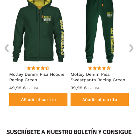
Motley Denim Pisa Hoodie
Motley Denim Pisa
Mo
Racing Green
Sweatpants Racing Green
Ho
49,99 €
39,99 €
49
incl. IVA
incl. IVA
Añadir al carrito
Añadir al carrito
SUSCRÍBETE A NUESTRO BOLETÍN Y CONSIGUE