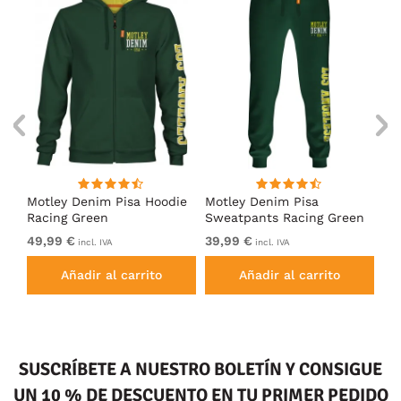
Motley Denim Pisa Hoodie
Motley Denim Pisa
Mo
Racing Green
Sweatpants Racing Green
Ho
49,99 €
39,99 €
49
incl. IVA
incl. IVA
Añadir al carrito
Añadir al carrito
SUSCRÍBETE A NUESTRO BOLETÍN Y CONSIGUE
UN 10 % DE DESCUENTO EN TU PRIMER PEDIDO