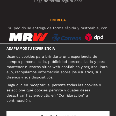
Paga de forma segura con:
ENTREGA
Su pedido se entrega de forma rápida y rastreable, con:
ADAPTAMOS TU EXPERIENCIA
Usamos cookies para brindarle una experiencia de
REDES SOCIALES
compra personalizada, publicidad personalizada y para
mantener nuestros sitios web confiables y seguros. Para
ello, recopilamos información sobre los usuarios, sus
diseños y sus dispositivos.
DIRECCIÓN COMERCIAL
Haga clic en "Aceptar" si permite todas las cookies o
Motley Denim Europe OÜ
seleccione qué cookies permite y cuáles desea
Narva mnt 5, EE-10117 Tallinn
desactivar haciendo clic en "Configuración" a
Reg: 12356245
continuación.
NB! Nevracajte výrobky na túto adresu!