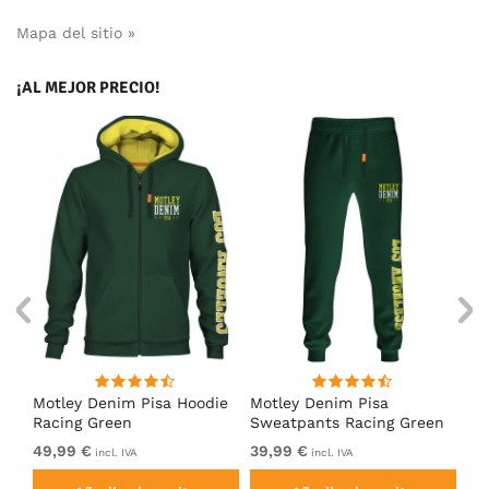
Mapa del sitio »
¡AL MEJOR PRECIO!
Motley Denim Pisa Hoodie
Motley Denim Pisa
Mo
Racing Green
Sweatpants Racing Green
Ho
49,99 €
39,99 €
49
incl. IVA
incl. IVA