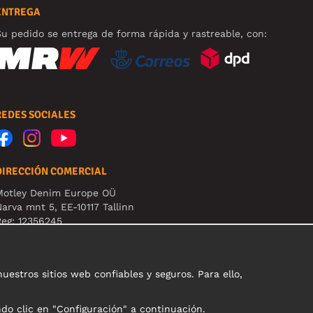
ENTREGA
u pedido se entrega de forma rápida y rastreable, con:
REDES SOCIALES
DIRECCIÓN COMERCIAL
Motley Denim Europe OÜ
arva mnt 5, EE-10117 Tallinn
eg: 12356245
B! Nevracajte výrobky na túto adresu!
stros sitios web confiables y seguros. Para ello,
ndo clic en "Configuración" a continuación.