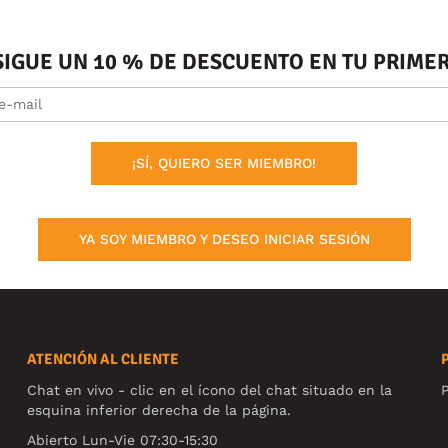
SIGUE UN 10 % DE DESCUENTO EN TU PRIM
¡SÍ, QUIERO SER MIEMBRO!
YA SOY MIEMBRO Y DESEO INICIAR SESIÓN
ATENCIÓN AL CLIENTE
Chat en vivo - clic en el ícono del chat situado en la
P
esquina inferior derecha de la página.
Abierto Lun-Vie 07:30-15:30