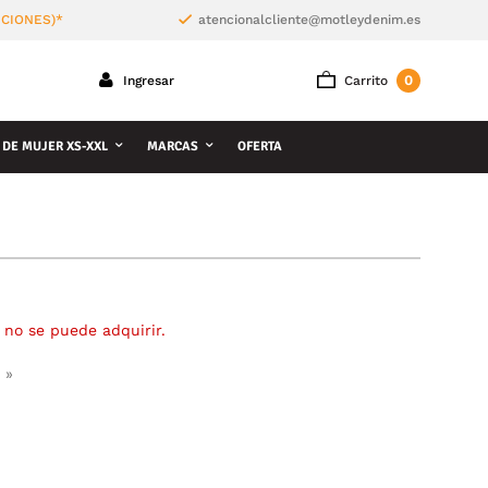
ICIONES)*
atencionalcliente@motleydenim.es
0
Ingresar
Carrito
 DE MUJER XS-XXL
MARCAS
OFERTA
 no se puede adquirir.
 »