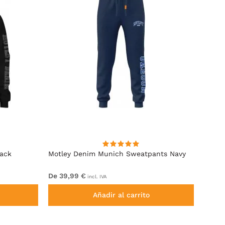
lack
Motley Denim Munich Sweatpants Navy
Motle
De 39,99 €
De 49
incl. IVA
Añadir al carrito