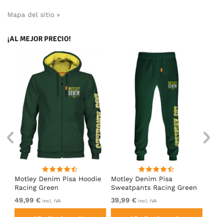
Mapa del sitio »
¡AL MEJOR PRECIO!
Motley Denim Pisa Hoodie
Motley Denim Pisa
Mo
Racing Green
Sweatpants Racing Green
Ho
49,99 €
39,99 €
49
incl. IVA
incl. IVA