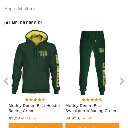
Mapa del sitio »
¡AL MEJOR PRECIO!
Motley Denim Pisa Hoodie
Motley Denim Pisa
Mo
Racing Green
Sweatpants Racing Green
Ho
49,99 €
39,99 €
49
incl. IVA
incl. IVA