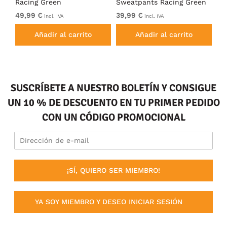
Racing Green
Sweatpants Racing Green
Ho
49,99 €
39,99 €
49
incl. IVA
incl. IVA
Añadir al carrito
Añadir al carrito
SUSCRÍBETE A NUESTRO BOLETÍN Y CONSIGUE
UN 10 % DE DESCUENTO EN TU PRIMER PEDIDO
CON UN CÓDIGO PROMOCIONAL
¡SÍ, QUIERO SER MIEMBRO!
YA SOY MIEMBRO Y DESEO INICIAR SESIÓN