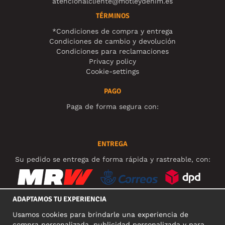
atencionalcliente@motleydenim.es
TÉRMINOS
*Condiciones de compra y entrega
Condiciones de cambio y devolución
Condiciones para reclamaciones
Privacy policy
Cookie-settings
PAGO
Paga de forma segura con:
ENTREGA
Su pedido se entrega de forma rápida y rastreable, con:
ADAPTAMOS TU EXPERIENCIA
Usamos cookies para brindarle una experiencia de
REDES SOCIALES
compra personalizada, publicidad personalizada y para