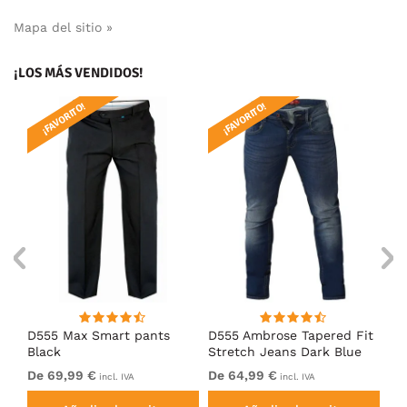
Mapa del sitio »
¡LOS MÁS VENDIDOS!
¡FAVORITO!
¡FAVORITO!
¡
k
D555 Max Smart pants
D555 Ambrose Tapered Fit
Ro
Black
Stretch Jeans Dark Blue
Je
De 69,99 €
De 64,99 €
64
incl. IVA
incl. IVA