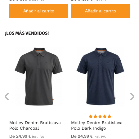
Añadir al carrito
Añadir al carrito
¡LOS MÁS VENDIDOS!
Motley Denim Bratislava
Motley Denim Bratislava
Mo
Polo Charcoal
Polo Dark Indigo
Po
De 24,99 €
De 24,99 €
De
incl. IVA
incl. IVA