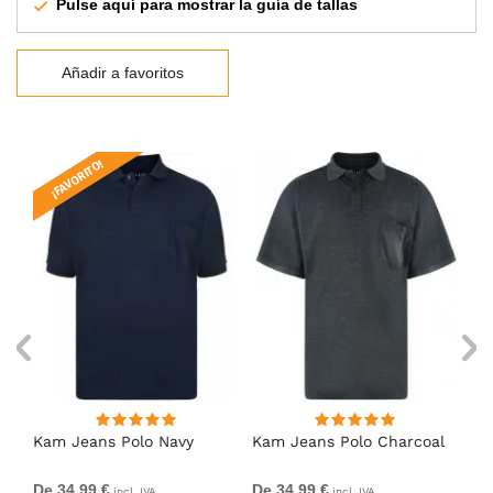
Pulse aquí para mostrar la guía de tallas
Añadir a favoritos
¡FAVORITO!
Kam Jeans Polo Navy
Kam Jeans Polo Charcoal
Ka
De 34,99 €
De 34,99 €
De
incl. IVA
incl. IVA