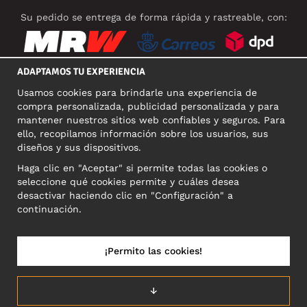
Su pedido se entrega de forma rápida y rastreable, con:
ADAPTAMOS TU EXPERIENCIA
Usamos cookies para brindarle una experiencia de
REDES SOCIALES
compra personalizada, publicidad personalizada y para
mantener nuestros sitios web confiables y seguros. Para
ello, recopilamos información sobre los usuarios, sus
diseños y sus dispositivos.
DIRECCIÓN COMERCIAL
Haga clic en "Aceptar" si permite todas las cookies o
Motley Denim Europe OÜ
seleccione qué cookies permite y cuáles desea
Narva mnt 5, EE-10117 Tallinn
desactivar haciendo clic en "Configuración" a
Reg: 12356245
continuación.
NB! Nevracajte výrobky na túto adresu!
¡Permito las cookies!
ESPAÑA/ESPAÑOL
↓