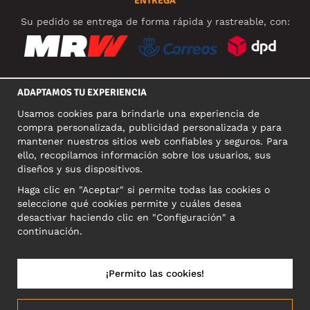
ENTREGA
Su pedido se entrega de forma rápida y rastreable, con:
ADAPTAMOS TU EXPERIENCIA
REDES SOCIALES
Usamos cookies para brindarle una experiencia de
compra personalizada, publicidad personalizada y para
mantener nuestros sitios web confiables y seguros. Para
ello, recopilamos información sobre los usuarios, sus
DIRECCIÓN COMERCIAL
diseños y sus dispositivos.
Motley Denim Europe OÜ
Haga clic en "Aceptar" si permite todas las cookies o
Narva mnt 5, EE-10117 Tallinn
seleccione qué cookies permite y cuáles desea
Reg: 12356245
desactivar haciendo clic en "Configuración" a
NB! Nevracajte výrobky na túto adresu!
continuación.
¡Permito las cookies!
ESPAÑA/ESPAÑOL