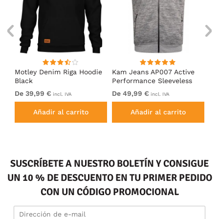
ed
Motley Denim Riga Hoodie
Kam Jeans AP007 Active
Mo
Black
Performance Sleeveless
Ho
Hoody Grey
De 39,99 €
De 49,99 €
De
incl. IVA
incl. IVA
Añadir al carrito
Añadir al carrito
SUSCRÍBETE A NUESTRO BOLETÍN Y CONSIGUE
UN 10 % DE DESCUENTO EN TU PRIMER PEDIDO
CON UN CÓDIGO PROMOCIONAL