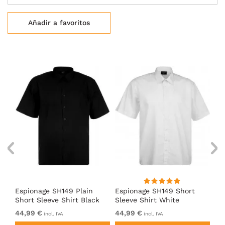
Añadir a favoritos
Espionage SH149 Plain
Espionage SH149 Short
Es
o
Short Sleeve Shirt Black
Sleeve Shirt White
Sh
44,99 €
44,99 €
44
incl. IVA
incl. IVA