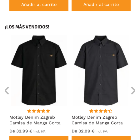
Añadir al carrito
Añadir al carrito
¡LOS MÁS VENDIDOS!
ng
Motley Denim Zagreb
Motley Denim Zagreb
Mo
Camisa de Manga Corta
Camisa de Manga Corta
Ca
Negro
Antracita
Az
De 32,99 €
De 32,99 €
32
incl. IVA
incl. IVA